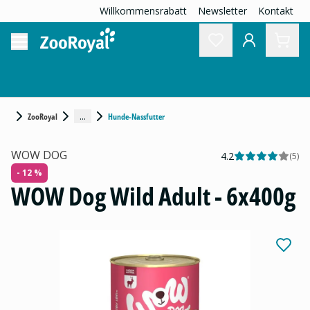
Willkommensrabatt
Newsletter
Kontakt
...
ZooRoyal
Hunde-Nassfutter
WOW DOG
4.2
(
5
)
- 12 %
WOW Dog Wild Adult - 6x400g