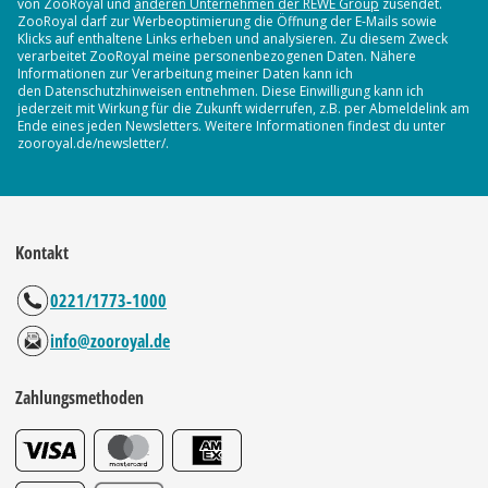
von ZooRoyal und
anderen Unternehmen der REWE Group
zusendet.
ZooRoyal darf zur Werbeoptimierung die Öffnung der E-Mails sowie
Klicks auf enthaltene Links erheben und analysieren. Zu diesem Zweck
verarbeitet ZooRoyal meine personenbezogenen Daten. Nähere
Informationen zur Verarbeitung meiner Daten kann ich
den Datenschutzhinweisen entnehmen. Diese Einwilligung kann ich
jederzeit mit Wirkung für die Zukunft widerrufen, z.B. per Abmeldelink am
Ende eines jeden Newsletters. Weitere Informationen findest du unter
zooroyal.de/newsletter/.
Kontakt
0221/1773-1000
info@zooroyal.de
Zahlungsmethoden