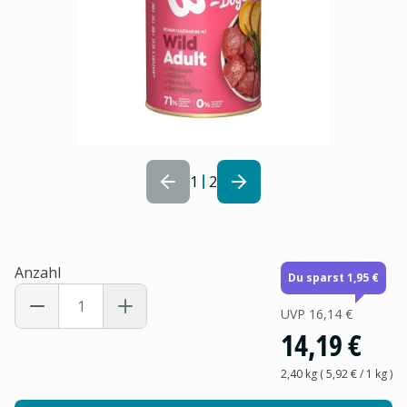
1
2
Anzahl
Du sparst 1,95 €
UVP
16,14 €
14,19 €
2,40 kg
(
5,92 €
/ 1
kg
)