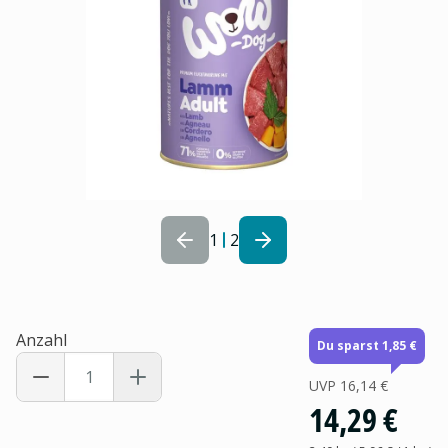
1
2
Anzahl
Du sparst 1,85 €
UVP
16,14 €
14,29 €