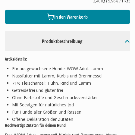
2,40 kg
(
5,96 €
/ 1
kg
)
In den Warenkorb
Produktbeschreibung
Artikeldetails:
Für ausgewachsene Hunde: WOW Adult Lamm
Nassfutter mit Lamm, Kürbis und Brennnessel
71% Fleischanteil: Huhn, Rind und Lamm
Getreidefrei und glutenfrei
Ohne Farbstoffe und Geschmacksverstärker
Mit Seealgen für natürliches Jod
Für Hunde aller Größen und Rassen
Offene Deklaration der Zutaten
Hochwertige Zutaten für deinen Hund
Das WOW Adult Lamm mit Kürbis und Brennnessel bietet