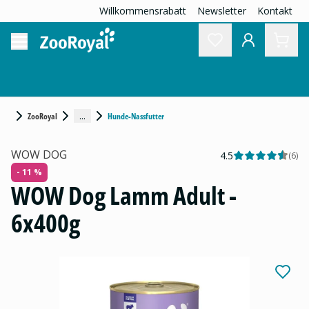
Willkommensrabatt
Newsletter
Kontakt
...
ZooRoyal
Hunde-Nassfutter
WOW DOG
4.5
(
6
)
- 11 %
WOW Dog Lamm Adult -
6x400g