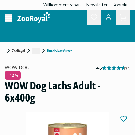
Willkommensrabatt
Newsletter
Kontakt
...
ZooRoyal
Hunde-Nassfutter
WOW DOG
4.6
(
7
)
- 12 %
WOW Dog Lachs Adult -
6x400g