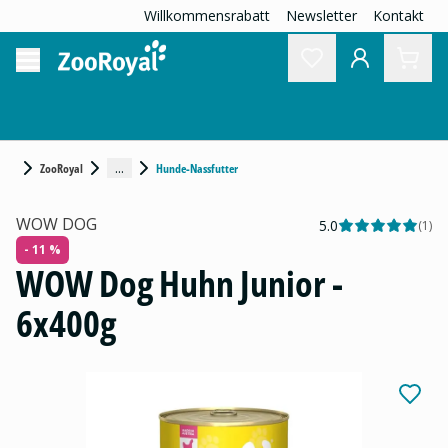
Willkommensrabatt
Newsletter
Kontakt
...
ZooRoyal
Hunde-Nassfutter
WOW DOG
5.0
(
1
)
- 11 %
WOW Dog Huhn Junior -
6x400g