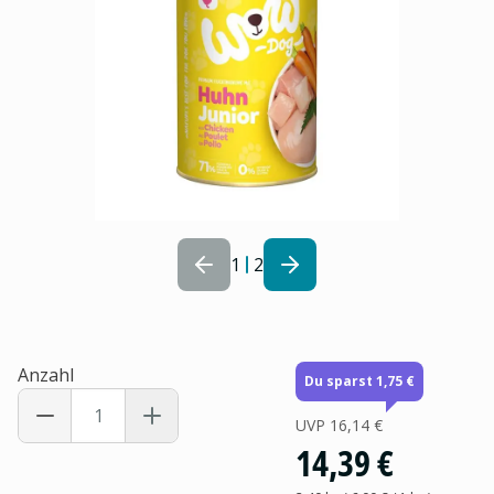
1
2
Anzahl
Du sparst 1,75 €
UVP
16,14 €
14,39 €