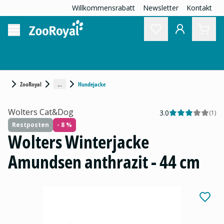
Willkommensrabatt
Newsletter
Kontakt
...
ZooRoyal
Hundejacke
Wolters Cat&Dog
3.0
(
1
)
Restposten
- 8 %
Wolters Winterjacke
Amundsen anthrazit - 44 cm