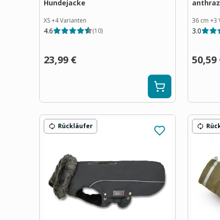
Hundejacke
anthraz
XS
+
4
Varianten
36 cm
+
3
4.6
3.0
(
10
)
23,99 €
50,59
Rückläufer
Rüc