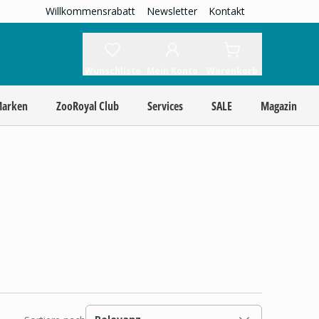
Willkommensrabatt
Newsletter
Kontakt
Wunschliste
Mein Konto
Warenkorb
Marken
ZooRoyal Club
Services
SALE
Magazin