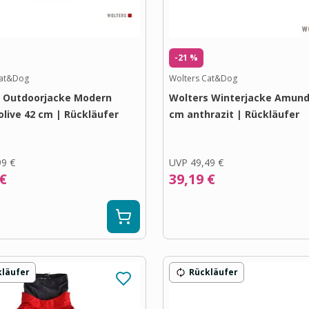
-21 %
Cat&Dog
Wolters Cat&Dog
 Outdoorjacke Modern
Wolters Winterjacke Amund
 olive 42 cm | Rückläufer
cm anthrazit | Rückläufer
99 €
UVP
49,49 €
 €
39,19 €
kläufer
Rückläufer