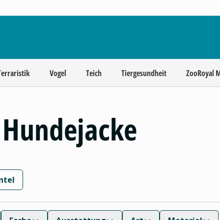
Terraristik
Vogel
Teich
Tiergesundheit
ZooRoyal 
 Hundejacke
ntel