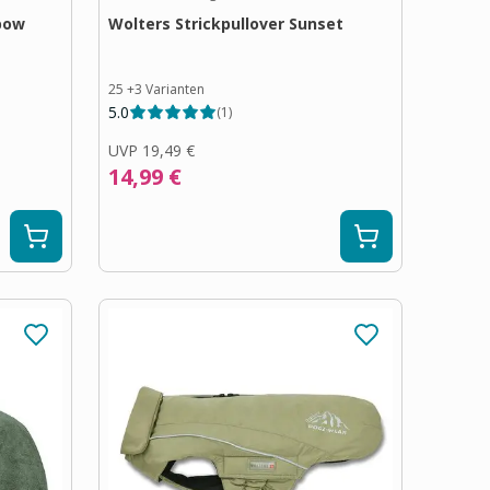
nbow
Wolters Strickpullover Sunset
25
+
3
Varianten
5.0
(
1
)
UVP
19,49 €
14,99 €