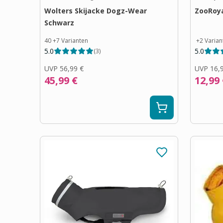
Wolters Skijacke Dogz-Wear
ZooRoy
Schwarz
40
+
7
Varianten
+
2
Varian
5.0
5.0
(
3
)
UVP
56,99 €
UVP
16,
45,99 €
12,99