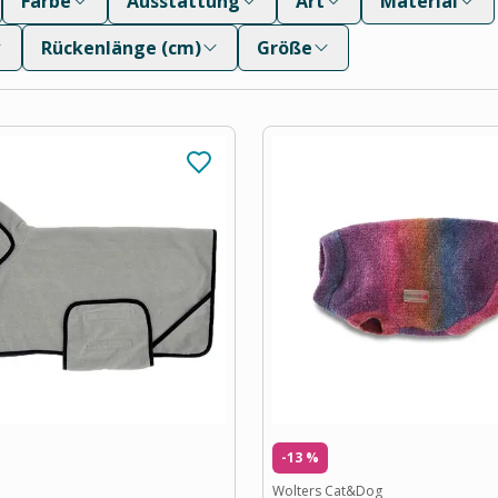
Farbe
Ausstattung
Art
Material
Rückenlänge (cm)
Größe
-13 %
Wolters Cat&Dog