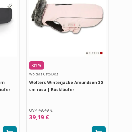
-21 %
Wolters Cat&Dog
rn
Wolters Winterjacke Amundsen 30
äufer
cm rosa | Rückläufer
UVP
49,49 €
39,19 €