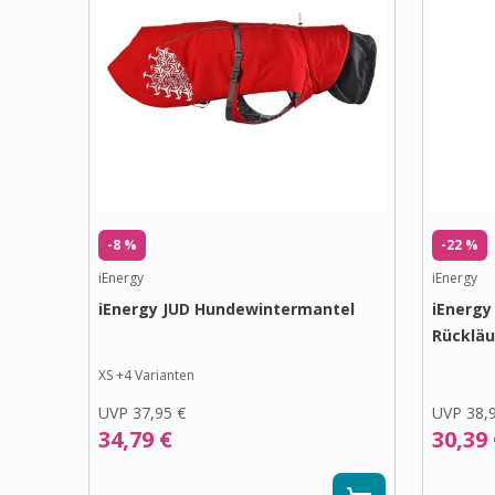
-8 %
-22 %
iEnergy
iEnergy
iEnergy JUD Hundewintermantel
iEnergy
Rückläu
XS
+
4
Varianten
UVP
37,95 €
UVP
38,
34,79 €
30,39