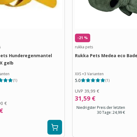
-21 %
s
rukka pets
Pets Hunderegenmantel
Rukka Pets Medea eco Bad
X gelb
ianten
XXS
+
3
Varianten
5.0
(
1
)
(
1
)
UVP
39,99 €
31,59 €
90 €
Niedrigster Preis der letzten
 €
30 Tage:
24,99 €