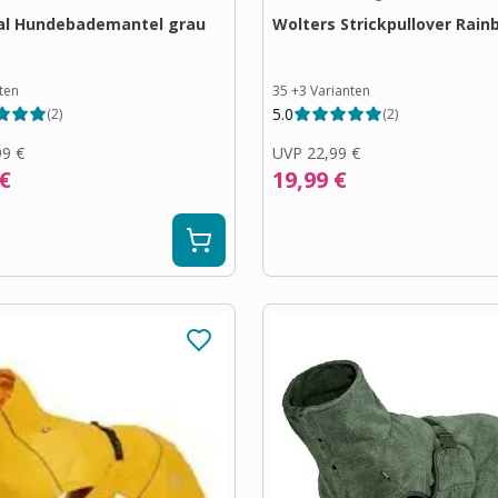
al Hundebademantel grau
Wolters Strickpullover Rai
ten
35
+
3
Varianten
5.0
(
2
)
(
2
)
99 €
UVP
22,99 €
 €
19,99 €