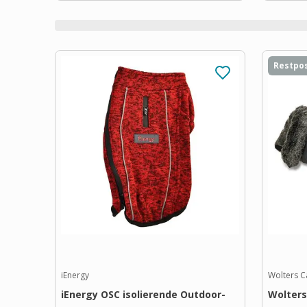
Restpo
iEnergy
Wolters 
iEnergy OSC isolierende Outdoor-
Wolter