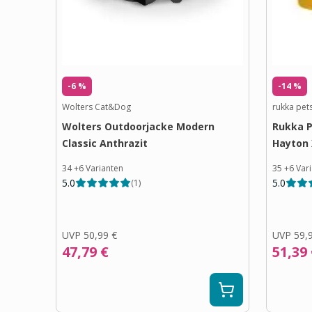
-6 %
-14 %
Wolters Cat&Dog
rukka pet
Wolters Outdoorjacke Modern
Rukka 
Classic Anthrazit
Hayton 
34
+
6
Varianten
35
+
6
Var
5.0
5.0
(
1
)
UVP
50,99 €
UVP
59,
47,79 €
51,39