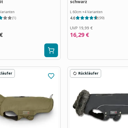
it
schwarz
Varianten
L 60cm
+
4
Varianten
4.6
(
1
)
(
99
)
UVP
19,99 €
 €
16,29 €
kläufer
Rückläufer