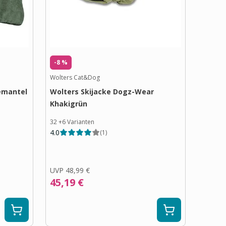
-8 %
Wolters Cat&Dog
emantel
Wolters Skijacke Dogz-Wear
Khakigrün
32
+
6
Varianten
4.0
(
1
)
UVP
48,99 €
45,19 €