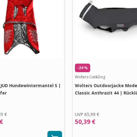
-24 %
Wolters Cat&Dog
 JUD Hundewintermantel S |
Wolters Outdoorjacke Mode
fer
Classic Anthrazit 44 | Rückl
95 €
UVP
65,99 €
 €
50,39 €