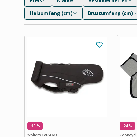
Preis
Marke
Besonderheiten
Halsumfang (cm)
Brustumfang (cm)
-19 %
-24 %
Wolters Cat&Dog
ZooRoyal