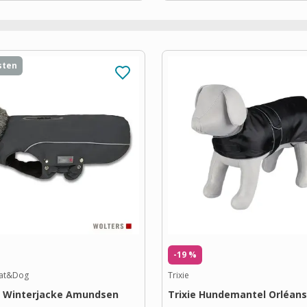
sten
-19 %
Cat&Dog
Trixie
s Winterjacke Amundsen
Trixie Hundemantel Orléans