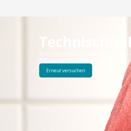
Technisches
Es ist ein technischer Fehler aufgetreten –
Bitte versuchen Sie es später erneut.
Erneut versuchen