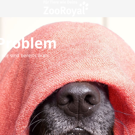
 Problem
 wir sind bereits dran.