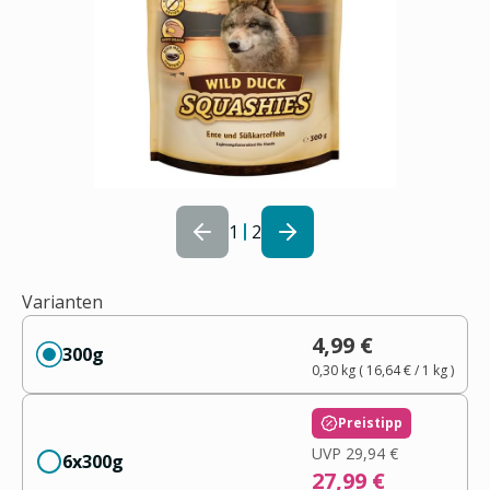
1
2
Varianten
4,99 €
300g
0,30 kg
(
16,64 €
/ 1
kg
)
Preistipp
UVP
29,94 €
6x300g
27,99 €