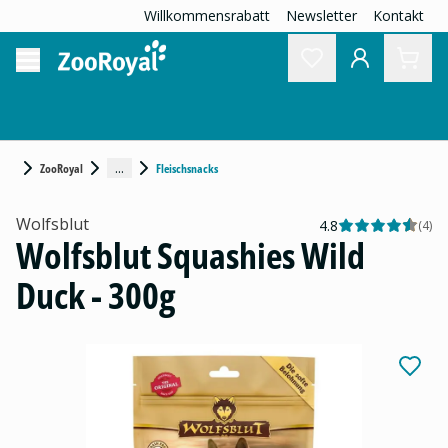
Willkommensrabatt
Newsletter
Kontakt
...
ZooRoyal
Fleischsnacks
Wolfsblut
4.8
(
4
)
Wolfsblut Squashies Wild
Duck - 300g