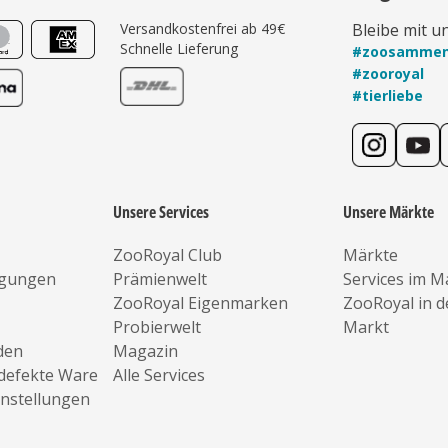
Versandkostenfrei ab 49€
Bleibe mit u
Schnelle Lieferung
#zoosamme
#zooroyal
#tierliebe
Unsere Services
Unsere Märkte
ZooRoyal Club
Märkte
ngungen
Prämienwelt
Services im M
ZooRoyal Eigenmarken
ZooRoyal in 
Probierwelt
Markt
den
Magazin
defekte Ware
Alle Services
instellungen