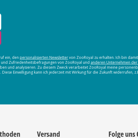
ruf ein, den
personalisierten Newsletter
von ZooRoyal zu erhalten. Ich bin dami
en und Zufriedenheitsbefragungen von ZooRoyal und
anderen Unternehmen der
erheben und analysieren. Zu diesem Zweck verarbeitet ZooRoyal meine persone
iese Einwilligung kann ich jederzeit mit Wirkung für die Zukunft widerrufen, z
thoden
Versand
Folge uns 