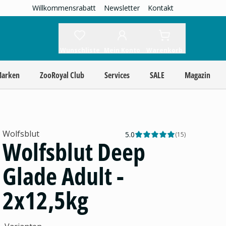
Willkommensrabatt
Newsletter
Kontakt
Wunschliste
Mein Konto
Warenkorb
Marken
ZooRoyal Club
Services
SALE
Magazin
Wolfsblut
5.0
(
15
)
Wolfsblut Deep
Glade Adult -
2x12,5kg