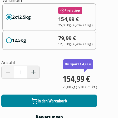
Varianten
Preistipp
2x12,5kg
154,99 €
25,00 kg
(
6,20 €
/ 1
kg
)
79,99 €
12,5kg
12,50 kg
(
6,40 €
/ 1
kg
)
Anzahl
Du sparst 4,99 €
154,99 €
25,00 kg
(
6,20 €
/ 1
kg
)
In den Warenkorb
Bewertungen