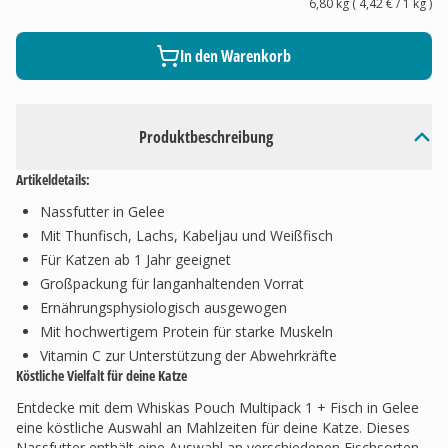
6,80 kg
(
4,42 €
/ 1
kg
)
In den Warenkorb
Produktbeschreibung
Artikeldetails:
Nassfutter in Gelee
Mit Thunfisch, Lachs, Kabeljau und Weißfisch
Für Katzen ab 1 Jahr geeignet
Großpackung für langanhaltenden Vorrat
Ernährungsphysiologisch ausgewogen
Mit hochwertigem Protein für starke Muskeln
Vitamin C zur Unterstützung der Abwehrkräfte
Köstliche Vielfalt für deine Katze
Entdecke mit dem Whiskas Pouch Multipack 1 + Fisch in Gelee
eine köstliche Auswahl an Mahlzeiten für deine Katze. Dieses
Nassfutter enthält eine Auswahl an verschiedenen Fischsorten