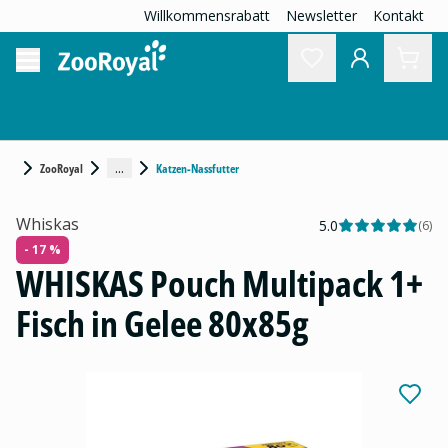
Willkommensrabatt
Newsletter
Kontakt
...
ZooRoyal
Katzen-Nassfutter
Whiskas
5.0
(
6
)
- 17 %
WHISKAS Pouch Multipack 1+
Fisch in Gelee 80x85g