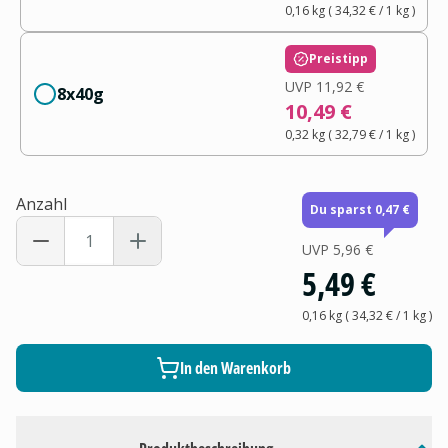
0,16 kg
(
34,32 €
/ 1
kg
)
Preistipp
UVP
11,92 €
8x40g
10,49 €
0,32 kg
(
32,79 €
/ 1
kg
)
Anzahl
Du sparst 0,47 €
UVP
5,96 €
5,49 €
0,16 kg
(
34,32 €
/ 1
kg
)
In den Warenkorb