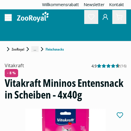
Willkommensrabatt
Newsletter
Kontakt
...
ZooRoyal
Fleischsnacks
Vitakraft
4.9
(
16
)
- 8 %
Vitakraft Mininos Entensnack
in Scheiben - 4x40g