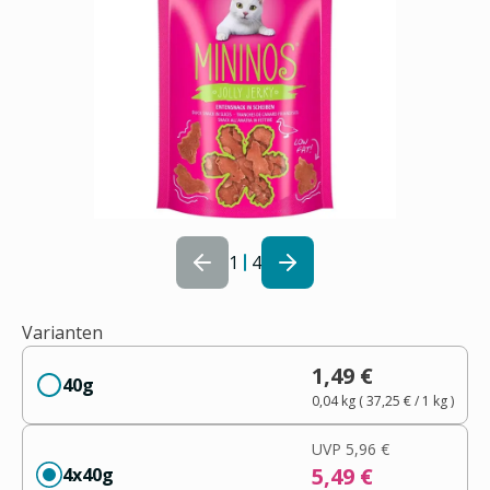
1
4
Varianten
1,49 €
40g
0,04 kg
(
37,25 €
/ 1
kg
)
UVP
5,96 €
5,49 €
4x40g