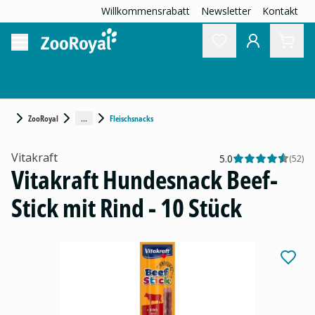
Willkommensrabatt
Newsletter
Kontakt
...
ZooRoyal
Fleischsnacks
Vitakraft
5.0
(
52
)
Vitakraft Hundesnack Beef-
Stick mit Rind - 10 Stück