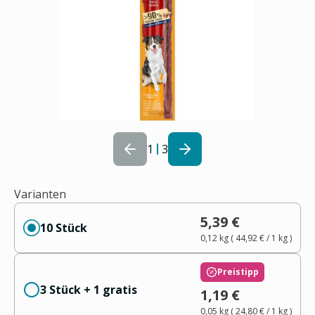
1
3
Varianten
5,39 €
10 Stück
0,12 kg
(
44,92 €
/ 1
kg
)
Preistipp
3 Stück + 1 gratis
1,19 €
0,05 kg
(
24,80 €
/ 1
kg
)