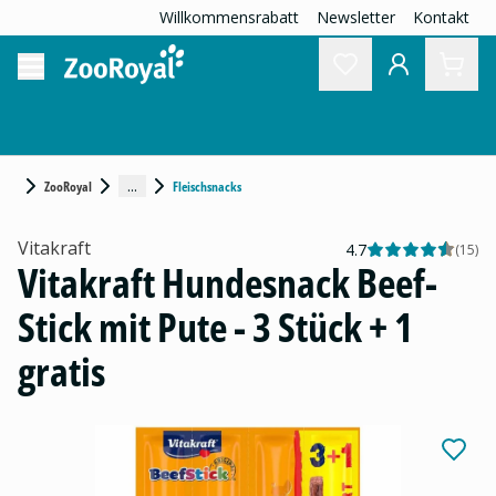
Willkommensrabatt
Newsletter
Kontakt
...
ZooRoyal
Fleischsnacks
Vitakraft
4.7
(
15
)
Vitakraft Hundesnack Beef-
Stick mit Pute - 3 Stück + 1
gratis