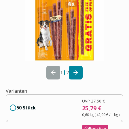
1
2
Varianten
UVP
27,50 €
25,79 €
50 Stück
0,60 kg
(
42,99 €
/ 1
kg
)
Preistipp