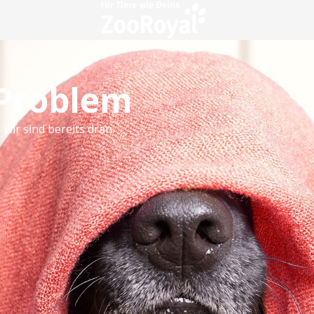
 Problem
 wir sind bereits dran.