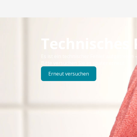
Technisches
Es ist ein technischer Fehler aufgetreten –
Bitte versuchen Sie es später erneut.
Erneut versuchen