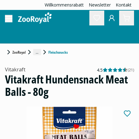
Willkommensrabatt
Newsletter
Kontakt
...
ZooRoyal
Fleischsnacks
Vitakraft
4.5
(
21
)
Vitakraft Hundensnack Meat
Balls - 80g