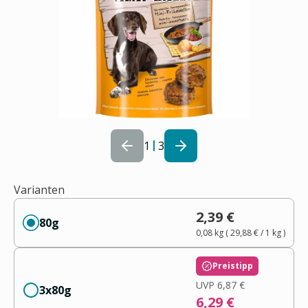
1
3
Varianten
2,39 €
80g
0,08 kg
(
29,88 €
/ 1
kg
)
Preistipp
UVP
6,87 €
3x80g
6,29 €