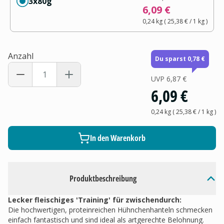
3x80g
6,09 €
0,24 kg
(
25,38 €
/ 1
kg
)
Anzahl
Du sparst 0,78 €
UVP
6,87 €
6,09 €
0,24 kg
(
25,38 €
/ 1
kg
)
In den Warenkorb
Produktbeschreibung
Lecker fleischiges 'Training' für zwischendurch:
Die hochwertigen, proteinreichen Hühnchenhanteln schmecken
einfach fantastisch und sind ideal als artgerechte Belohnung.