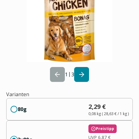
1
3
Varianten
2,29 €
80g
0,08 kg
(
28,63 €
/ 1
kg
)
Preistipp
UVP
6,87 €