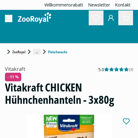
Willkommensrabatt
Newsletter
Kontakt
...
ZooRoyal
Fleischsnacks
Vitakraft
5.0
(
3
)
- 11 %
Vitakraft CHICKEN
Hühnchenhanteln - 3x80g