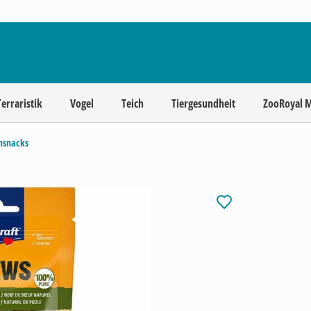
Terraristik
Vogel
Teich
Tiergesundheit
ZooRoyal 
chsnacks