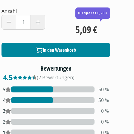
Anzahl
Du sparst 0,20 €
5,09 €
In den Warenkorb
Bewertungen
4.5
(
2
Bewertungen
)
5
50
%
4
50
%
3
0
%
2
0
%
1
0
%