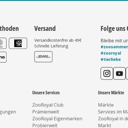
thoden
Versand
Folge uns 
Versandkostenfrei ab 49€
Bleibe mit u
Schnelle Lieferung
#zoosamme
#zooroyal
#tierliebe
Unsere Services
Unsere Märkte
ZooRoyal Club
Märkte
ngungen
Prämienwelt
Services im M
ZooRoyal Eigenmarken
ZooRoyal in 
Probierwelt
Markt