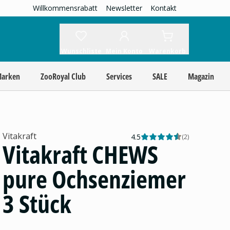
Willkommensrabatt
Newsletter
Kontakt
Wunschliste
Mein Konto
Warenkorb
Marken
ZooRoyal Club
Services
SALE
Magazin
Vitakraft
4.5
(
2
)
Vitakraft CHEWS
pure Ochsenziemer
3 Stück