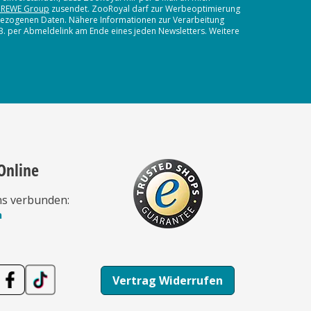
 REWE Group
zusendet. ZooRoyal darf zur Werbeoptimierung
nbezogenen Daten. Nähere Informationen zur Verarbeitung
.B. per Abmeldelink am Ende eines jeden Newsletters. Weitere
Online
ns verbunden:
n
Vertrag Widerrufen