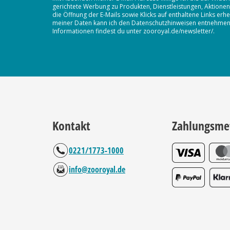
gerichtete Werbung zu Produkten, Dienstleistungen, Aktion
die Öffnung der E-Mails sowie Klicks auf enthaltene Links 
meiner Daten kann ich den Datenschutzhinweisen entnehmen. D
Informationen findest du unter zooroyal.de/newsletter/.
Kontakt
Zahlungsme
0221/1773-1000
info@zooroyal.de