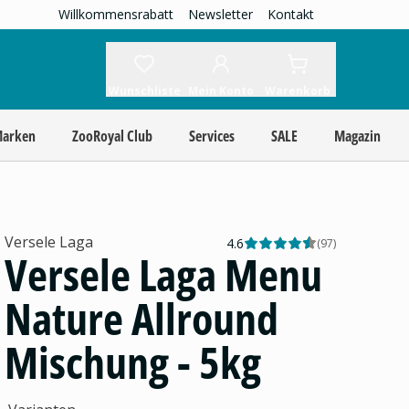
Willkommensrabatt
Newsletter
Kontakt
Wunschliste
Mein Konto
Warenkorb
Marken
ZooRoyal Club
Services
SALE
Magazin
Versele Laga
4.6
(
97
)
Versele Laga Menu
Nature Allround
Mischung - 5kg