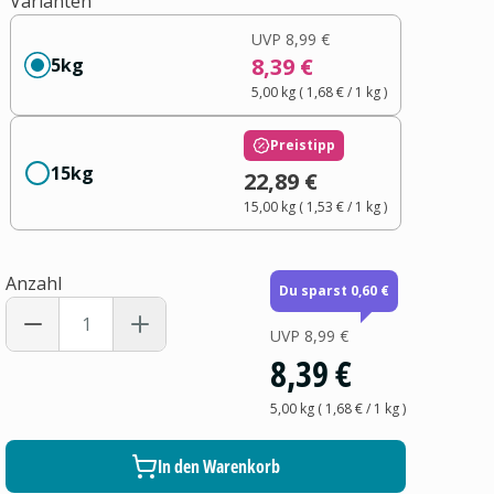
Varianten
UVP
8,99 €
8,39 €
5kg
5,00 kg
(
1,68 €
/ 1
kg
)
Preistipp
15kg
22,89 €
15,00 kg
(
1,53 €
/ 1
kg
)
Anzahl
Du sparst 0,60 €
UVP
8,99 €
8,39 €
5,00 kg
(
1,68 €
/ 1
kg
)
In den Warenkorb