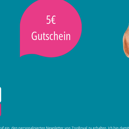
5€
Gutschein
ruf ein, den
personalisierten Newsletter
von ZooRoyal zu erhalten. Ich bin dami