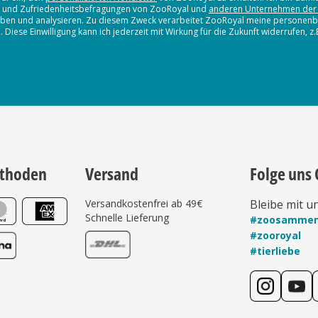
en und Zufriedenheitsbefragungen von ZooRoyal und
anderen Unternehmen der
erheben und analysieren. Zu diesem Zweck verarbeitet ZooRoyal meine persone
iese Einwilligung kann ich jederzeit mit Wirkung für die Zukunft widerrufen, z
thoden
Versand
Folge uns 
Versandkostenfrei ab 49€
Bleibe mit u
Schnelle Lieferung
#zoosamme
#zooroyal
#tierliebe