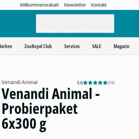
Willkommensrabatt
Newsletter
Kontakt
Wunschliste
Mein Konto
Warenkorb
Marken
ZooRoyal Club
Services
SALE
Magazin
Venandi Animal
5.0
(
10
)
Venandi Animal -
Probierpaket
6x300 g