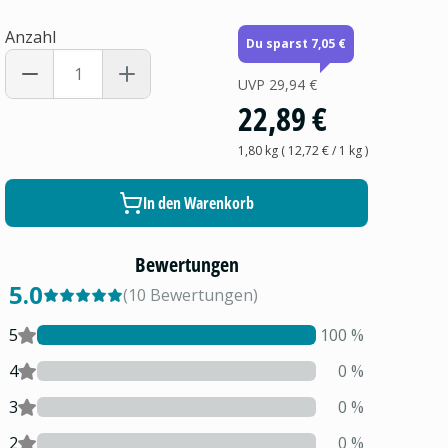
Anzahl
Du sparst 7,05 €
UVP
29,94 €
22,89 €
1,80 kg
(
12,72 €
/ 1
kg
)
In den Warenkorb
Bewertungen
5.0
(
10
Bewertungen
)
5
100
%
4
0
%
3
0
%
2
0
%