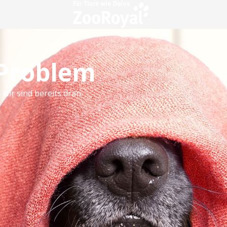
 Problem
 wir sind bereits dran.