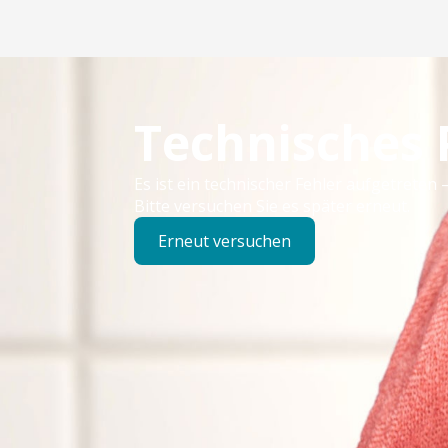
Technisches
Es ist ein technischer Fehler aufgetreten –
Bitte versuchen Sie es später erneut.
Erneut versuchen