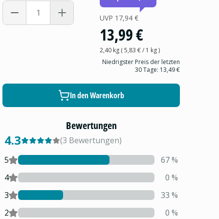
UVP
17,94 €
13,99 €
2,40 kg
(
5,83 €
/ 1
kg
)
Niedrigster Preis der letzten
30 Tage:
13,49 €
In den Warenkorb
Bewertungen
4.3
(
3
Bewertungen
)
5
67
%
4
0
%
3
33
%
2
0
%