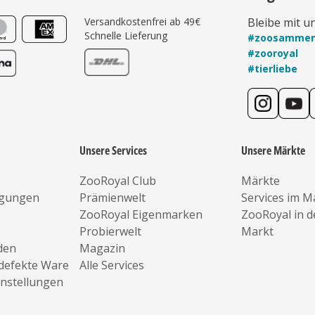
Versandkostenfrei ab 49€
Bleibe mit u
Schnelle Lieferung
#zoosamme
#zooroyal
#tierliebe
Unsere Services
Unsere Märkte
ZooRoyal Club
Märkte
ngungen
Prämienwelt
Services im M
ZooRoyal Eigenmarken
ZooRoyal in 
Probierwelt
Markt
den
Magazin
defekte Ware
Alle Services
instellungen