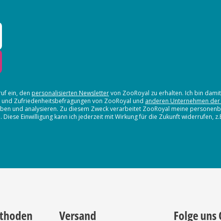
ruf ein, den
personalisierten Newsletter
von ZooRoyal zu erhalten. Ich bin dami
en und Zufriedenheitsbefragungen von ZooRoyal und
anderen Unternehmen der
erheben und analysieren. Zu diesem Zweck verarbeitet ZooRoyal meine persone
iese Einwilligung kann ich jederzeit mit Wirkung für die Zukunft widerrufen, z
thoden
Versand
Folge uns 