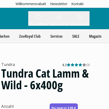
Willkommensrabatt
Newsletter
Kontakt
Wunschliste
Mein Konto
Warenkorb
Marken
ZooRoyal Club
Services
SALE
Magazin
Tundra
4.3
(
3
)
Tundra Cat Lamm &
Wild - 6x400g
Anzahl
Du sparst 3,95 €