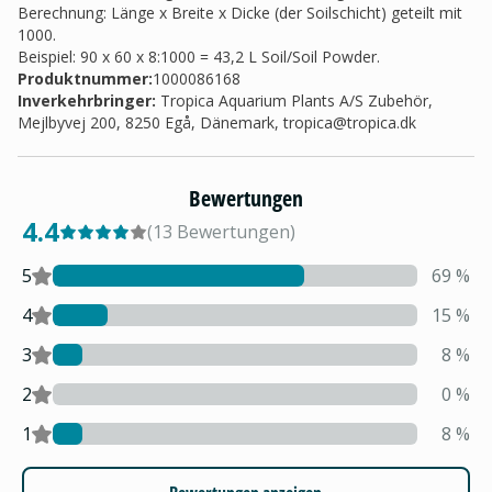
Berechnung: Länge x Breite x Dicke (der Soilschicht) geteilt mit
1000.
Beispiel: 90 x 60 x 8:1000 = 43,2 L Soil/Soil Powder.
Produktnummer:
1000086168
Inverkehrbringer
:
Tropica Aquarium Plants A/S Zubehör,
Mejlbyvej 200, 8250 Egå, Dänemark,
tropica@tropica.dk
Bewertungen
4.4
(
13
Bewertungen
)
5
69
%
4
15
%
3
8
%
2
0
%
1
8
%