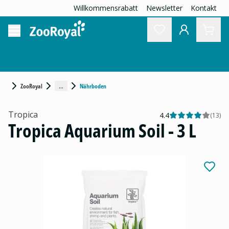
Willkommensrabatt
Newsletter
Kontakt
...
ZooRoyal
Nährboden
Tropica
4.4
(
13
)
Tropica Aquarium Soil - 3 L