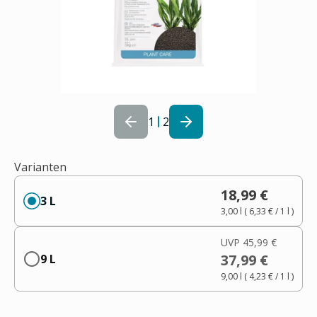
1
2
Varianten
18,99 €
3 L
3,00 l
(
6,33 €
/ 1
l
)
UVP
45,99 €
37,99 €
9 L
9,00 l
(
4,23 €
/ 1
l
)