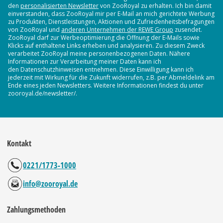
den
personalisierten Newsletter
von ZooRoyal zu erhalten. Ich bin damit
einverstanden, dass ZooRoyal mir per E-Mail an mich gerichtete Werbung
zu Produkten, Dienstleistungen, Aktionen und Zufriedenheitsbefragungen
von ZooRoyal und
anderen Unternehmen der REWE Group
zusendet.
ZooRoyal darf zur Werbeoptimierung die Öffnung der E-Mails sowie
Klicks auf enthaltene Links erheben und analysieren. Zu diesem Zweck
verarbeitet ZooRoyal meine personenbezogenen Daten. Nähere
Informationen zur Verarbeitung meiner Daten kann ich
den Datenschutzhinweisen entnehmen. Diese Einwilligung kann ich
jederzeit mit Wirkung für die Zukunft widerrufen, z.B. per Abmeldelink am
Ende eines jeden Newsletters. Weitere Informationen findest du unter
zooroyal.de/newsletter/.
Kontakt
0221/1773-1000
info@zooroyal.de
Zahlungsmethoden