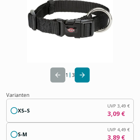
1
3
Varianten
UVP
3,49 €
XS–S
3,09 €
UVP
4,49 €
S-M
3,89 €