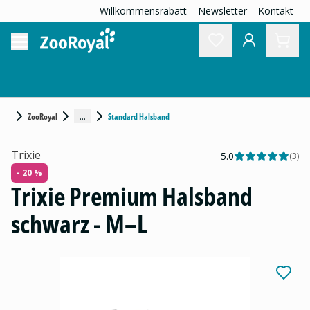
Willkommensrabatt
Newsletter
Kontakt
...
ZooRoyal
Standard Halsband
Trixie
5.0
(
3
)
- 20 %
Trixie Premium Halsband
schwarz - M–L