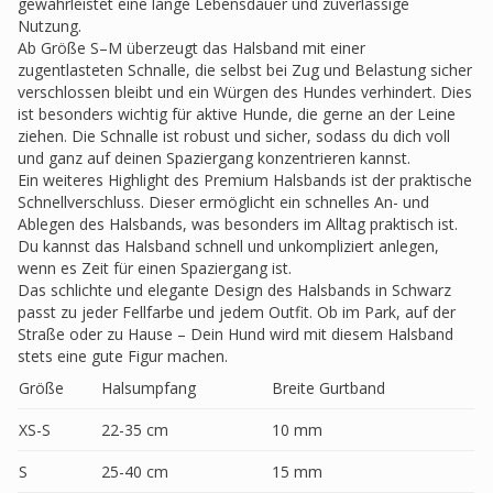
gewährleistet eine lange Lebensdauer und zuverlässige
Nutzung.
Ab Größe S–M überzeugt das Halsband mit einer
zugentlasteten Schnalle, die selbst bei Zug und Belastung sicher
verschlossen bleibt und ein Würgen des Hundes verhindert. Dies
ist besonders wichtig für aktive Hunde, die gerne an der Leine
ziehen. Die Schnalle ist robust und sicher, sodass du dich voll
und ganz auf deinen Spaziergang konzentrieren kannst.
Ein weiteres Highlight des Premium Halsbands ist der praktische
Schnellverschluss. Dieser ermöglicht ein schnelles An- und
Ablegen des Halsbands, was besonders im Alltag praktisch ist.
Du kannst das Halsband schnell und unkompliziert anlegen,
wenn es Zeit für einen Spaziergang ist.
Das schlichte und elegante Design des Halsbands in Schwarz
passt zu jeder Fellfarbe und jedem Outfit. Ob im Park, auf der
Straße oder zu Hause – Dein Hund wird mit diesem Halsband
stets eine gute Figur machen.
Größe
Halsumpfang
Breite Gurtband
XS-S
22-35 cm
10 mm
S
25-40 cm
15 mm