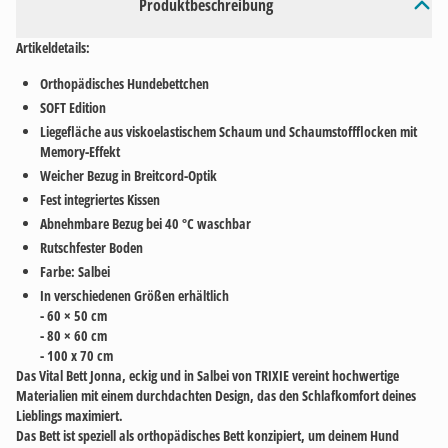
Produktbeschreibung
Artikeldetails:
Orthopädisches Hundebettchen
SOFT Edition
Liegefläche aus viskoelastischem Schaum und Schaumstoffflocken mit
Memory-Effekt
Weicher Bezug in Breitcord-Optik
Fest integriertes Kissen
Abnehmbare Bezug bei 40 °C waschbar
Rutschfester Boden
Farbe: Salbei
In verschiedenen Größen erhältlich
- 60 × 50 cm
- 80 × 60 cm
- 100 x 70 cm
Das Vital Bett Jonna, eckig und in Salbei von TRIXIE vereint hochwertige
Materialien mit einem durchdachten Design, das den Schlafkomfort deines
Lieblings maximiert.
Das Bett ist speziell als orthopädisches Bett konzipiert, um deinem Hund