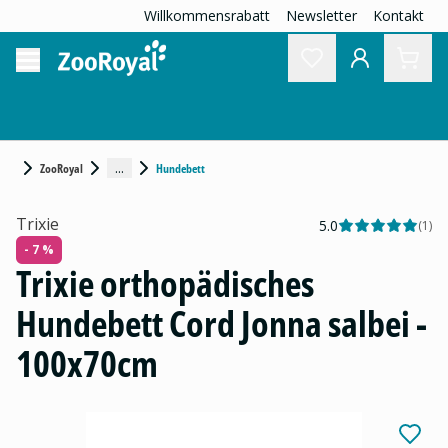
Willkommensrabatt
Newsletter
Kontakt
...
ZooRoyal
Hundebett
Trixie
5.0
(
1
)
- 7 %
Trixie orthopädisches
Hundebett Cord Jonna salbei -
100x70cm