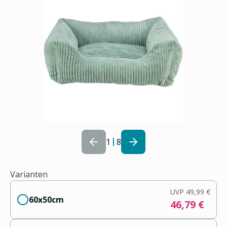
1
8
Varianten
UVP
49,99 €
60x50cm
46,79 €