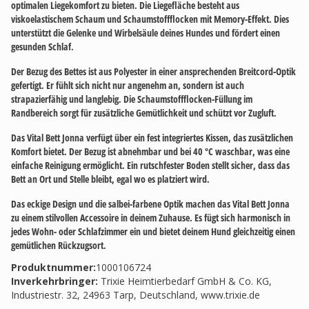
optimalen Liegekomfort zu bieten. Die Liegefläche besteht aus
viskoelastischem Schaum und Schaumstoffflocken mit Memory-Effekt. Dies
unterstützt die Gelenke und Wirbelsäule deines Hundes und fördert einen
gesunden Schlaf.
Der Bezug des Bettes ist aus Polyester in einer ansprechenden Breitcord-Optik
gefertigt. Er fühlt sich nicht nur angenehm an, sondern ist auch
strapazierfähig und langlebig. Die Schaumstoffflocken-Füllung im
Randbereich sorgt für zusätzliche Gemütlichkeit und schützt vor Zugluft.
Das Vital Bett Jonna verfügt über ein fest integriertes Kissen, das zusätzlichen
Komfort bietet. Der Bezug ist abnehmbar und bei 40 °C waschbar, was eine
einfache Reinigung ermöglicht. Ein rutschfester Boden stellt sicher, dass das
Bett an Ort und Stelle bleibt, egal wo es platziert wird.
Das eckige Design und die salbei-farbene Optik machen das Vital Bett Jonna
zu einem stilvollen Accessoire in deinem Zuhause. Es fügt sich harmonisch in
jedes Wohn- oder Schlafzimmer ein und bietet deinem Hund gleichzeitig einen
gemütlichen Rückzugsort.
Produktnummer:
1000106724
Inverkehrbringer
:
Trixie Heimtierbedarf GmbH & Co. KG,
Industriestr. 32, 24963 Tarp, Deutschland, www.trixie.de