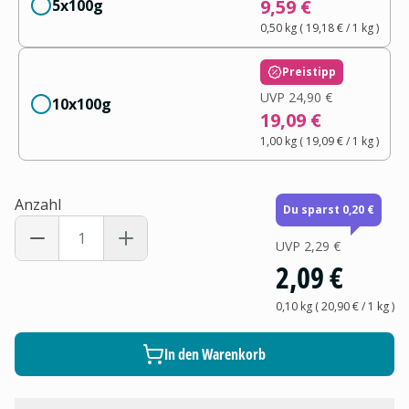
9,59 €
5x100g
0,50 kg
(
19,18 €
/ 1
kg
)
Preistipp
UVP
24,90 €
10x100g
19,09 €
1,00 kg
(
19,09 €
/ 1
kg
)
Anzahl
Du sparst 0,20 €
UVP
2,29 €
2,09 €
0,10 kg
(
20,90 €
/ 1
kg
)
In den Warenkorb