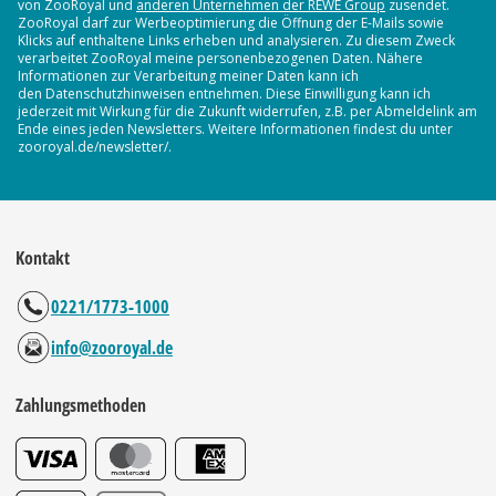
von ZooRoyal und
anderen Unternehmen der REWE Group
zusendet.
ZooRoyal darf zur Werbeoptimierung die Öffnung der E-Mails sowie
Klicks auf enthaltene Links erheben und analysieren. Zu diesem Zweck
verarbeitet ZooRoyal meine personenbezogenen Daten. Nähere
Informationen zur Verarbeitung meiner Daten kann ich
den Datenschutzhinweisen entnehmen. Diese Einwilligung kann ich
jederzeit mit Wirkung für die Zukunft widerrufen, z.B. per Abmeldelink am
Ende eines jeden Newsletters. Weitere Informationen findest du unter
zooroyal.de/newsletter/.
Kontakt
0221/1773-1000
info@zooroyal.de
Zahlungsmethoden