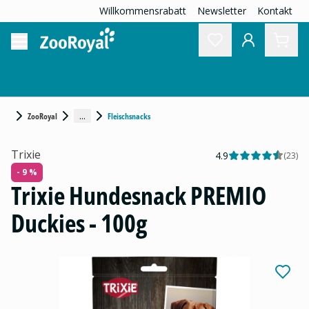
Willkommensrabatt
Newsletter
Kontakt
...
ZooRoyal
Fleischsnacks
Trixie
4.9
(
23
)
- 9 %
Trixie Hundesnack PREMIO
Duckies - 100g