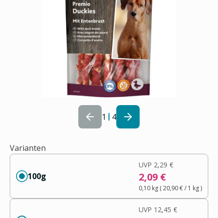
1
4
Varianten
UVP
2,29 €
2,09 €
100g
0,10 kg
(
20,90 €
/ 1
kg
)
UVP
12,45 €