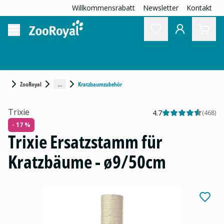
Willkommensrabatt
Newsletter
Kontakt
...
ZooRoyal
Kratzbaumzubehör
Trixie
4.7
(
468
)
- 17 %
Trixie Ersatzstamm für
Kratzbäume - ø9/50cm