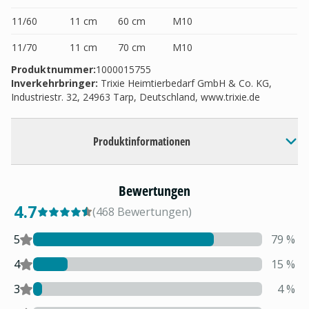
11/60
11 cm
60 cm
M10
11/70
11 cm
70 cm
M10
Produktnummer:
1000015755
Inverkehrbringer
:
Trixie Heimtierbedarf GmbH & Co. KG,
Industriestr. 32, 24963 Tarp, Deutschland, www.trixie.de
Produktinformationen
Bewertungen
4.7
(
468
Bewertungen
)
5
79
%
4
15
%
3
4
%