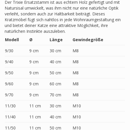
Der Trixie Ersatzstamm ist aus echtem Holz gefertigt und mit
Natursisal umwickelt, was ihm nicht nur eine natürliche Optik
verleiht, sondern auch zur Haltbarkeit beiträgt. Dieses
Kratzmöbel fügt sich nahtlos in jede Wohnraumgestaltung ein
und bietet deiner Katze eine attraktive Möglichkeit, ihre
natürlichen Instinkte auszuleben.
Modell
Ø
Länge
Gewindegröße
9/30
9 cm
30 cm
M8
9/40
9 cm
40 cm
M8
9/50
9 cm
50 cm
M8
9/60
9 cm
60 cm
M8
9/70
9 cm
70 cm
M8
11/30
11 cm
30 cm
M10
11/40
11 cm
40 cm
M10
11/50
11 cm
50 cm
M10