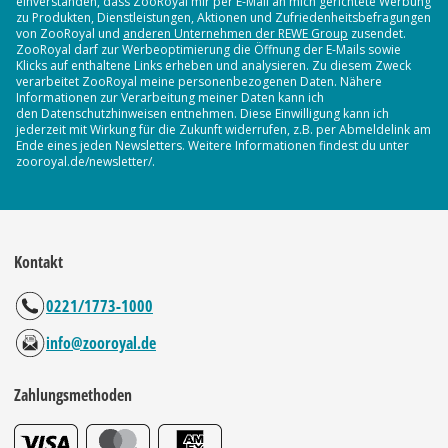
einverstanden, dass ZooRoyal mir per E-Mail an mich gerichtete Werbung
zu Produkten, Dienstleistungen, Aktionen und Zufriedenheitsbefragungen
von ZooRoyal und
anderen Unternehmen der REWE Group
zusendet.
ZooRoyal darf zur Werbeoptimierung die Öffnung der E-Mails sowie
Klicks auf enthaltene Links erheben und analysieren. Zu diesem Zweck
verarbeitet ZooRoyal meine personenbezogenen Daten. Nähere
Informationen zur Verarbeitung meiner Daten kann ich
den Datenschutzhinweisen entnehmen. Diese Einwilligung kann ich
jederzeit mit Wirkung für die Zukunft widerrufen, z.B. per Abmeldelink am
Ende eines jeden Newsletters. Weitere Informationen findest du unter
zooroyal.de/newsletter/.
Kontakt
0221/1773-1000
info@zooroyal.de
Zahlungsmethoden