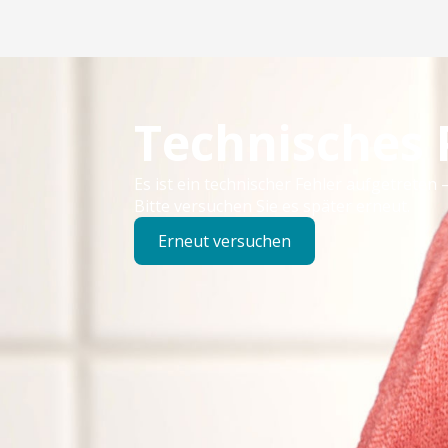
Technisches
Es ist ein technischer Fehler aufgetreten –
Bitte versuchen Sie es später erneut.
Erneut versuchen