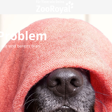
 Problem
 wir sind bereits dran.