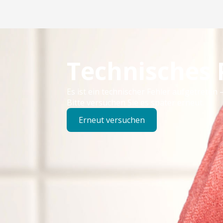
Technisches
Es ist ein technischer Fehler aufgetreten –
Bitte versuchen Sie es später erneut.
Erneut versuchen