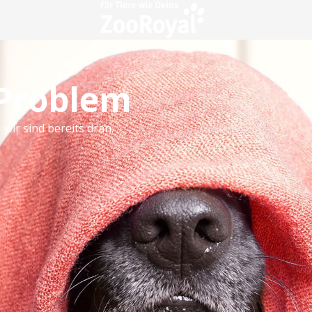
 Problem
 wir sind bereits dran.