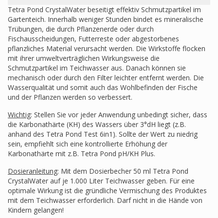
Tetra Pond CrystalWater beseitigt effektiv Schmutzpartikel im
Gartenteich. Innerhalb weniger Stunden bindet es mineralische
Trübungen, die durch Pflanzenerde oder durch
Fischausscheidungen, Futterreste oder abgestorbenes
pflanzliches Material verursacht werden. Die Wirkstoffe flocken
mit ihrer umweltverträglichen Wirkungsweise die
Schmutzpartikel im Teichwasser aus. Danach können sie
mechanisch oder durch den Filter leichter entfernt werden. Die
Wasserqualität und somit auch das Wohlbefinden der Fische
und der Pflanzen werden so verbessert.
Wichtig
: Stellen Sie vor jeder Anwendung unbedingt sicher, dass
die Karbonathärte (KH) des Wassers über 3°dH liegt (z.B.
anhand des Tetra Pond Test 6in1). Sollte der Wert zu niedrig
sein, empfiehlt sich eine kontrollierte Erhöhung der
Karbonathärte mit z.B. Tetra Pond pH/KH Plus.
Dosieranleitung
: Mit dem Dosierbecher 50 ml Tetra Pond
CrystalWater auf je 1.000 Liter Teichwasser geben. Für eine
optimale Wirkung ist die gründliche Vermischung des Produktes
mit dem Teichwasser erforderlich. Darf nicht in die Hände von
Kindern gelangen!