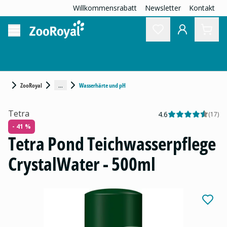
Willkommensrabatt
Newsletter
Kontakt
...
ZooRoyal
Wasserhärte und pH
Tetra
4.6
(
17
)
- 41 %
Tetra Pond Teichwasserpflege
CrystalWater - 500ml