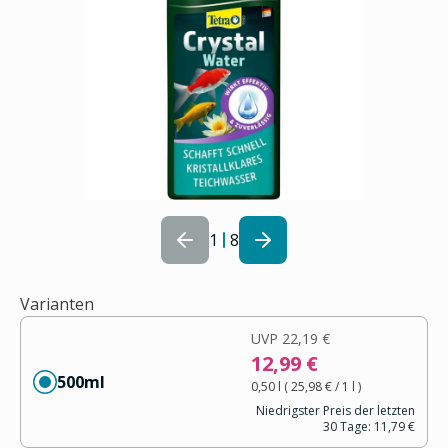
1
8
Varianten
UVP
22,19 €
12,99 €
500ml
0,50 l
(
25,98 €
/ 1
l
)
Niedrigster Preis der letzten
30 Tage:
11,79 €