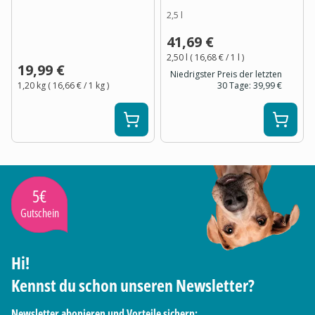
2,5 l
41,69 €
2,50 l
(
16,68 €
/ 1
l
)
19,99 €
Niedrigster Preis der letzten
1,20 kg
(
16,66 €
/ 1
kg
)
30 Tage:
39,99 €
5€
Gutschein
Hi!
Kennst du schon unseren Newsletter?
Newsletter abonieren und Vorteile sichern: