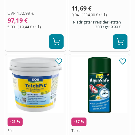
11,69 €
UVP
132,99 €
0,04 l
(
334,00 €
/ 1
l
)
97,19 €
Niedrigster Preis der letzten
5,00 l
(
19,44 €
/ 1
l
)
30 Tage:
9,99 €
-21 %
-37 %
Söll
Tetra