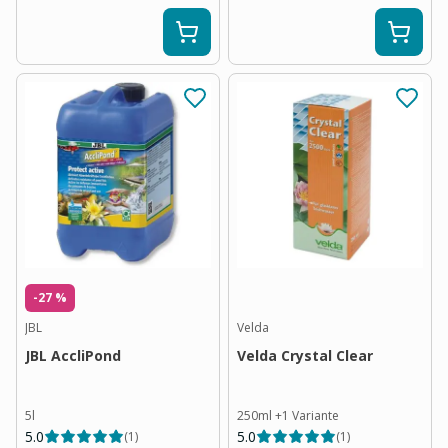
-27 %
JBL
Velda
JBL AccliPond
Velda Crystal Clear
5l
250ml
+
1
Variante
5.0
5.0
(
1
)
(
1
)