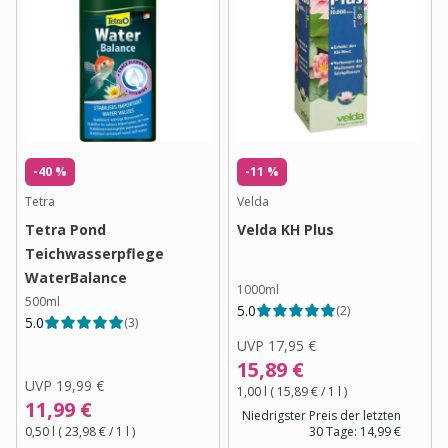
-40 %
-11 %
Tetra
Velda
Tetra Pond
Velda KH Plus
Teichwasserpflege
WaterBalance
1000ml
500ml
5.0
(
2
)
5.0
(
3
)
UVP
17,95 €
15,89 €
UVP
19,99 €
1,00 l
(
15,89 €
/ 1
l
)
11,99 €
Niedrigster Preis der letzten
0,50 l
(
23,98 €
/ 1
l
)
30 Tage:
14,99 €