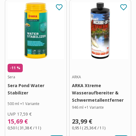
-11 %
Sera
ARKA
Sera Pond Water
ARKA Xtreme
Stabilizer
Wasseraufbereiter &
Schwermetallentferner
500 ml
+
1
Variante
946 ml
+
1
Variante
UVP
17,59 €
15,69 €
23,99 €
0,50 l
(
31,38 €
/ 1
l
)
0,95 l
(
25,36 €
/ 1
l
)