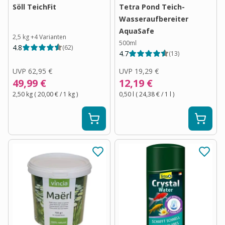
Söll TeichFit
Tetra Pond Teich-
Wasseraufbereiter
AquaSafe
2,5 kg
+
4
Varianten
500ml
4.8
(
62
)
4.7
(
13
)
UVP
62,95 €
UVP
19,29 €
49,99 €
12,19 €
2,50 kg
(
20,00 €
/ 1
kg
)
0,50 l
(
24,38 €
/ 1
l
)