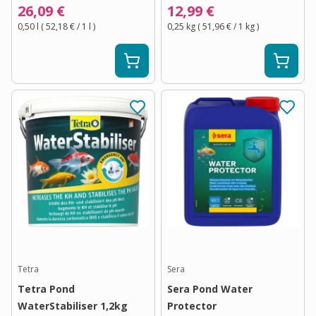
26,09 €
12,99 €
0,50 l
(
52,18 €
/ 1
l
)
0,25 kg
(
51,96 €
/ 1
kg
)
Tetra
Sera
Tetra Pond
Sera Pond Water
WaterStabiliser 1,2kg
Protector