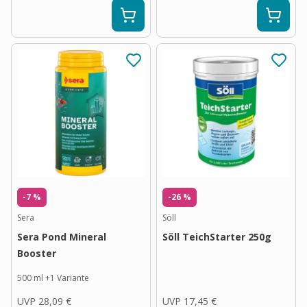
-7 %
-26 %
Sera
Söll
Sera Pond Mineral
Söll TeichStarter 250g
Booster
500 ml
+
1
Variante
UVP
28,09 €
UVP
17,45 €