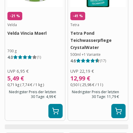
-21 %
-41 %
Velda
Tetra
Velda Vincia Maerl
Tetra Pond
Teichwasserpflege
CrystalWater
700 g
500ml
+
1
Variante
4.0
(
1
)
4.6
(
17
)
UVP
6,95 €
UVP
22,19 €
5,49 €
12,99 €
0,71 kg
(
7,74 €
/ 1
kg
)
0,50 l
(
25,98 €
/ 1
l
)
Niedrigster Preis der letzten
Niedrigster Preis der letzten
30 Tage:
4,99 €
30 Tage:
11,79 €