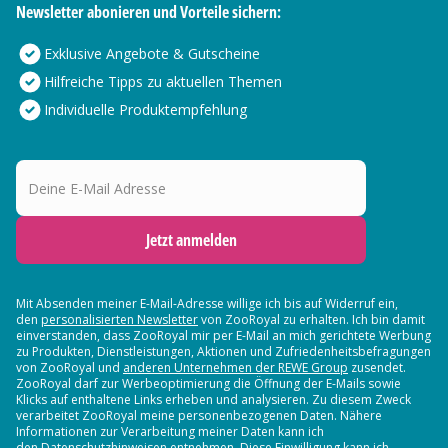
Newsletter abonieren und Vorteile sichern:
Exklusive Angebote & Gutscheine
Hilfreiche Tipps zu aktuellen Themen
Individuelle Produktempfehlung
Deine E-Mail Adresse
Jetzt anmelden
Mit Absenden meiner E-Mail-Adresse willige ich bis auf Widerruf ein,
den
personalisierten Newsletter
von ZooRoyal zu erhalten. Ich bin damit
einverstanden, dass ZooRoyal mir per E-Mail an mich gerichtete Werbung
zu Produkten, Dienstleistungen, Aktionen und Zufriedenheitsbefragungen
von ZooRoyal und
anderen Unternehmen der REWE Group
zusendet.
ZooRoyal darf zur Werbeoptimierung die Öffnung der E-Mails sowie
Klicks auf enthaltene Links erheben und analysieren. Zu diesem Zweck
verarbeitet ZooRoyal meine personenbezogenen Daten. Nähere
Informationen zur Verarbeitung meiner Daten kann ich
den Datenschutzhinweisen entnehmen. Diese Einwilligung kann ich