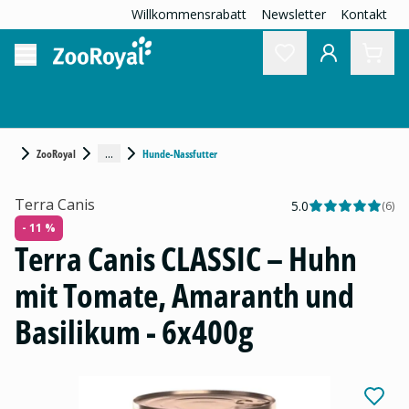
Willkommensrabatt
Newsletter
Kontakt
...
ZooRoyal
Hunde-Nassfutter
Terra Canis
5.0
(
6
)
- 11 %
Terra Canis CLASSIC – Huhn
mit Tomate, Amaranth und
Basilikum - 6x400g