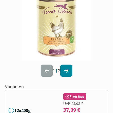
1
2
Varianten
Preistipp
UVP
43,08 €
37,09 €
12x400g