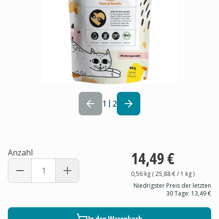
1
2
Anzahl
14,49 €
0,56 kg
(
25,88 €
/ 1
kg
)
Niedrigster Preis der letzten
30 Tage:
13,49 €