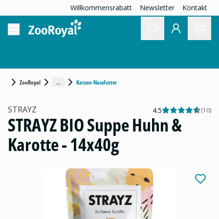
Willkommensrabatt
Newsletter
Kontakt
...
ZooRoyal
Katzen-Nassfutter
STRAYZ
4.5
(
10
)
STRAYZ BIO Suppe Huhn &
Karotte - 14x40g