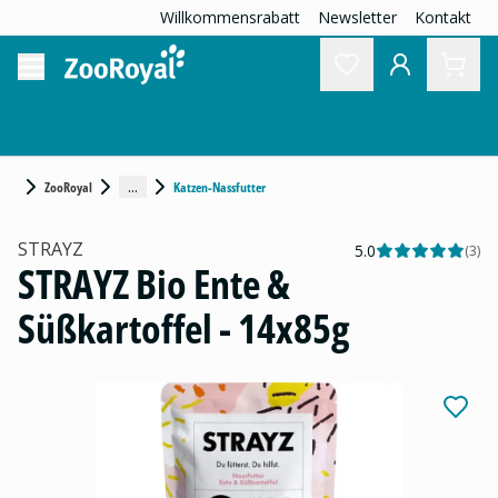
Willkommensrabatt
Newsletter
Kontakt
...
ZooRoyal
Katzen-Nassfutter
STRAYZ
5.0
(
3
)
STRAYZ Bio Ente &
Süßkartoffel - 14x85g