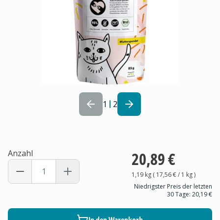
1
2
Anzahl
20,89 €
1,19 kg
(
17,56 €
/ 1
kg
)
Niedrigster Preis der letzten
30 Tage:
20,19 €