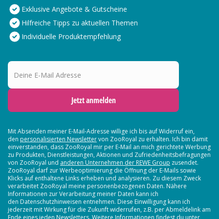
Exklusive Angebote & Gutscheine
Hilfreiche Tipps zu aktuellen Themen
Individuelle Produktempfehlung
Deine E-Mail Adresse
Jetzt anmelden
Mit Absenden meiner E-Mail-Adresse willige ich bis auf Widerruf ein,
den
personalisierten Newsletter
von ZooRoyal zu erhalten. Ich bin damit
einverstanden, dass ZooRoyal mir per E-Mail an mich gerichtete Werbung
zu Produkten, Dienstleistungen, Aktionen und Zufriedenheitsbefragungen
von ZooRoyal und
anderen Unternehmen der REWE Group
zusendet.
ZooRoyal darf zur Werbeoptimierung die Öffnung der E-Mails sowie
Klicks auf enthaltene Links erheben und analysieren. Zu diesem Zweck
verarbeitet ZooRoyal meine personenbezogenen Daten. Nähere
Informationen zur Verarbeitung meiner Daten kann ich
den Datenschutzhinweisen entnehmen. Diese Einwilligung kann ich
jederzeit mit Wirkung für die Zukunft widerrufen, z.B. per Abmeldelink am
Ende eines jeden Newsletters. Weitere Informationen findest du unter