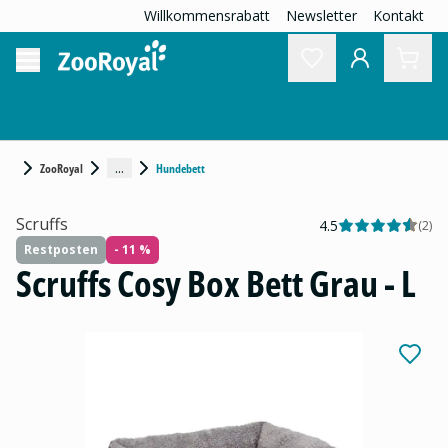
Willkommensrabatt
Newsletter
Kontakt
...
ZooRoyal
Hundebett
Scruffs
4.5
(
2
)
Restposten
- 11 %
Scruffs Cosy Box Bett Grau - L