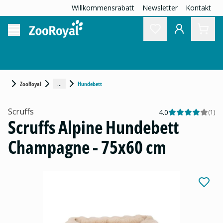
Willkommensrabatt
Newsletter
Kontakt
...
ZooRoyal
Hundebett
Scruffs
4.0
(
1
)
Scruffs Alpine Hundebett
Champagne - 75x60 cm