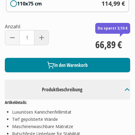
114,99 €
110x75 cm
Anzahl
Du sparst 3,10 €
66,89 €
In den Warenkorb
Produktbeschreibung
Artikeldetails:
Luxuriöses Kaninchenfellimitat
Tief gepolsterte Wände
Maschinenwaschbare Matratze
Rutschfeste Unterlage für Stabilität