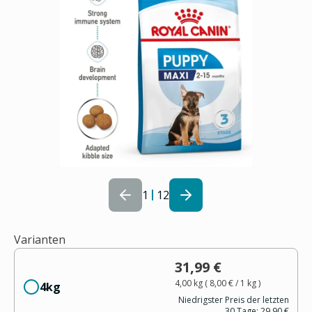
1
12
Varianten
31,99 €
4,00 kg
(
8,00 €
/ 1
kg
)
4kg
Niedrigster Preis der letzten
30 Tage:
29,90 €