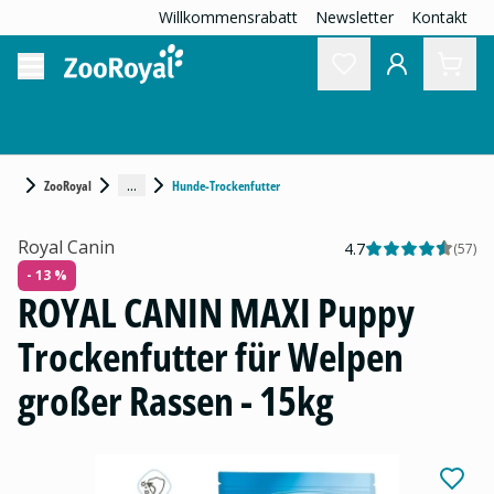
Willkommensrabatt
Newsletter
Kontakt
...
ZooRoyal
Hunde-Trockenfutter
Royal Canin
4.7
(
57
)
- 13 %
ROYAL CANIN MAXI Puppy
Trockenfutter für Welpen
großer Rassen - 15kg