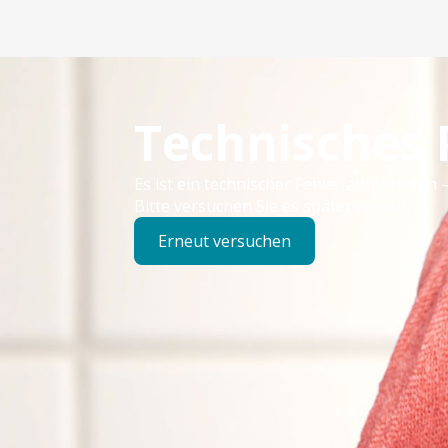
Technisches
Es ist ein technischer Fehler aufgetreten –
Bitte versuchen Sie es später erneut.
Erneut versuchen