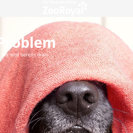
 Problem
 wir sind bereits dran.