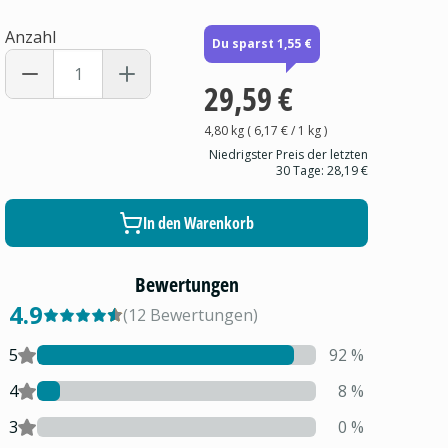
Anzahl
Du sparst 1,55 €
29,59 €
4,80 kg
(
6,17 €
/ 1
kg
)
Niedrigster Preis der letzten
30 Tage:
28,19 €
In den Warenkorb
Bewertungen
4.9
(
12
Bewertungen
)
5
92
%
4
8
%
3
0
%