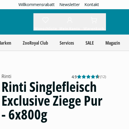
Willkommensrabatt
Newsletter
Kontakt
Wunschliste
Mein Konto
Warenkorb
Marken
ZooRoyal Club
Services
SALE
Magazin
Rinti
4.9
(
12
)
Rinti Singlefleisch
Exclusive Ziege Pur
- 6x800g