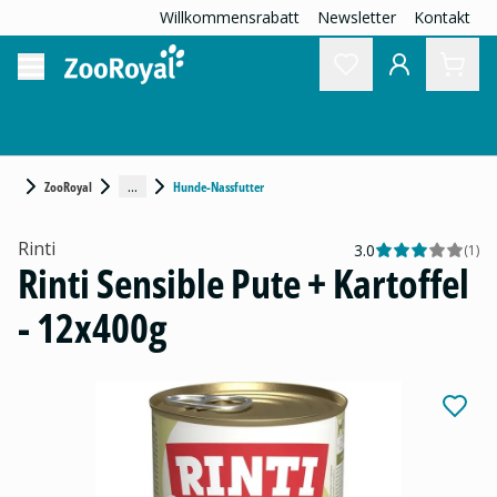
Willkommensrabatt
Newsletter
Kontakt
...
ZooRoyal
Hunde-Nassfutter
Rinti
3.0
(
1
)
Rinti Sensible Pute + Kartoffel
- 12x400g