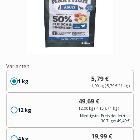
Varianten
5,79 €
1 kg
1,00 kg
(
5,79 €
/ 1
kg
)
49,69 €
12,00 kg
(
4,15 €
/ 1
kg
)
12 kg
Niedrigster Preis der letzten
30 Tage:
49,49 €
19,99 €
4 kg