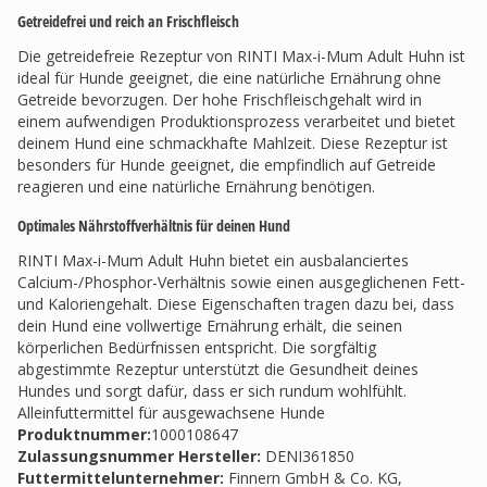
Getreidefrei und reich an Frischfleisch
Die getreidefreie Rezeptur von RINTI Max-i-Mum Adult Huhn ist
ideal für Hunde geeignet, die eine natürliche Ernährung ohne
Getreide bevorzugen. Der hohe Frischfleischgehalt wird in
einem aufwendigen Produktionsprozess verarbeitet und bietet
deinem Hund eine schmackhafte Mahlzeit. Diese Rezeptur ist
besonders für Hunde geeignet, die empfindlich auf Getreide
reagieren und eine natürliche Ernährung benötigen.
Optimales Nährstoffverhältnis für deinen Hund
RINTI Max-i-Mum Adult Huhn bietet ein ausbalanciertes
Calcium-/Phosphor-Verhältnis sowie einen ausgeglichenen Fett-
und Kaloriengehalt. Diese Eigenschaften tragen dazu bei, dass
dein Hund eine vollwertige Ernährung erhält, die seinen
körperlichen Bedürfnissen entspricht. Die sorgfältig
abgestimmte Rezeptur unterstützt die Gesundheit deines
Hundes und sorgt dafür, dass er sich rundum wohlfühlt.
Alleinfuttermittel für ausgewachsene Hunde
Produktnummer:
1000108647
Zulassungsnummer Hersteller
:
DENI361850
Futtermittelunternehmer
:
Finnern GmbH & Co. KG,