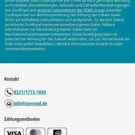
einverstanden, dass ZooRoyal mir per E-Mail an mich gerichtete Werbung
zu Produkten, Dienstleistungen, Aktionen und Zufriedenheitsbefragungen
von ZooRoyal und
anderen Unternehmen der REWE Group
zusendet.
ZooRoyal darf zur Werbeoptimierung die Öffnung der E-Mails sowie
Klicks auf enthaltene Links erheben und analysieren. Zu diesem Zweck
verarbeitet ZooRoyal meine personenbezogenen Daten. Nähere
Informationen zur Verarbeitung meiner Daten kann ich
den Datenschutzhinweisen entnehmen. Diese Einwilligung kann ich
jederzeit mit Wirkung für die Zukunft widerrufen, z.B. per Abmeldelink am
Ende eines jeden Newsletters. Weitere Informationen findest du unter
zooroyal.de/newsletter/.
Kontakt
0221/1773-1000
info@zooroyal.de
Zahlungsmethoden