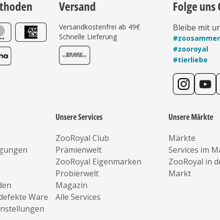
thoden
Versand
Folge uns 
Versandkostenfrei ab 49€
Bleibe mit u
Schnelle Lieferung
#zoosamme
#zooroyal
#tierliebe
Unsere Services
Unsere Märkte
ZooRoyal Club
Märkte
ngungen
Prämienwelt
Services im M
ZooRoyal Eigenmarken
ZooRoyal in 
Probierwelt
Markt
den
Magazin
defekte Ware
Alle Services
instellungen