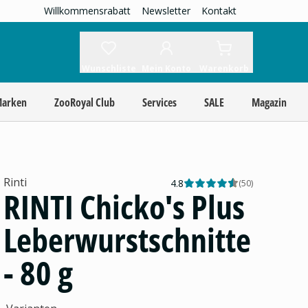
Willkommensrabatt
Newsletter
Kontakt
Wunschliste
Mein Konto
Warenkorb
Marken
ZooRoyal Club
Services
SALE
Magazin
Rinti
4.8
(
50
)
RINTI Chicko's Plus
Leberwurstschnitte
- 80 g