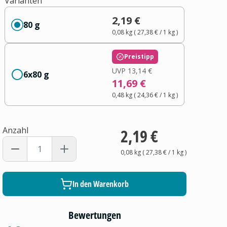
Varianten
2,19 €
80 g
0,08 kg
(
27,38 €
/ 1
kg
)
Preistipp
UVP
13,14 €
6x80 g
11,69 €
0,48 kg
(
24,36 €
/ 1
kg
)
Anzahl
2,19 €
0,08 kg
(
27,38 €
/ 1
kg
)
In den Warenkorb
Bewertungen