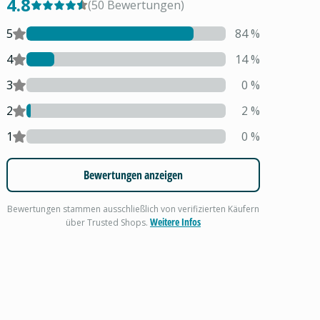
4.8
(
50
Bewertungen
)
5
84
%
4
14
%
3
0
%
2
2
%
1
0
%
Bewertungen anzeigen
Bewertungen stammen ausschließlich von verifizierten Käufern
Weitere Infos
über Trusted Shops.