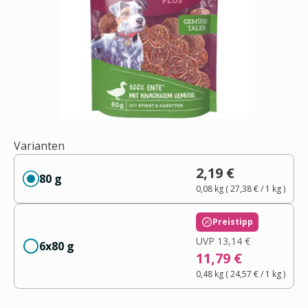
Varianten
2,19 €
80 g
0,08 kg
(
27,38 €
/ 1
kg
)
Preistipp
UVP
13,14 €
6x80 g
11,79 €
0,48 kg
(
24,57 €
/ 1
kg
)