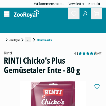
Willkommensrabatt
Newsletter
Kontakt
...
ZooRoyal
Fleischsnacks
Rinti
4.8
(
61
)
RINTI Chicko's Plus
Gemüsetaler Ente - 80 g