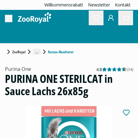
Willkommensrabatt
Newsletter
Kontakt
...
ZooRoyal
Katzen-Nassfutter
Purina One
4.8
(
34
)
PURINA ONE STERILCAT in
Sauce Lachs 26x85g