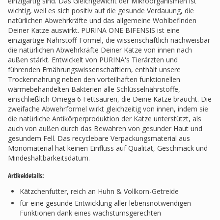
einzigartig sind. Das Gleichgewicht der Mikroorganismen ist
wichtig, weil es sich positiv auf die gesunde Verdauung, die
natürlichen Abwehrkräfte und das allgemeine Wohlbefinden
Deiner Katze auswirkt. PURINA ONE BIFENSIS ist eine
einzigartige Nährstoff-Formel, die wissenschaftlich nachweisbar
die natürlichen Abwehrkräfte Deiner Katze von innen nach
außen stärkt. Entwickelt von PURINA's Tierärzten und
führenden Ernährungswissenschaftlern, enthält unsere
Trockennahrung neben den vorteilhaften funktionellen
wärmebehandelten Bakterien alle Schlüsselnährstoffe,
einschließlich Omega 6 Fettsäuren, die Deine Katze braucht. Die
zweifache Abwehrformel wirkt gleichzeitig von innen, indem sie
die natürliche Antikörperproduktion der Katze unterstützt, als
auch von außen durch das Bewahren von gesunder Haut und
gesundem Fell. Das recyclebare Verpackungsmaterial aus
Monomaterial hat keinen Einfluss auf Qualität, Geschmack und
Mindeshaltbarkeitsdatum.
Artikeldetails:
Kätzchenfutter, reich an Huhn & Vollkorn-Getreide
für eine gesunde Entwicklung aller lebensnotwendigen
Funktionen dank eines wachstumsgerechten