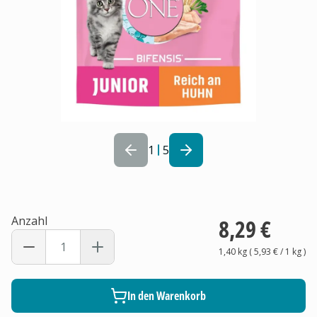
1
5
Anzahl
8,29 €
1,40 kg
(
5,93 €
/ 1
kg
)
In den Warenkorb