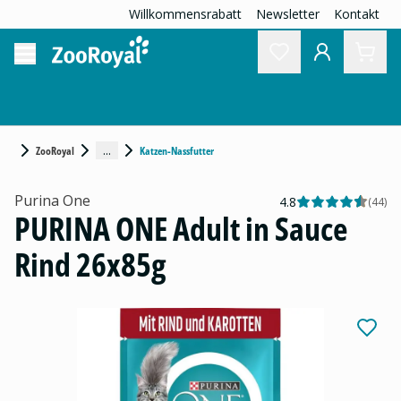
Willkommensrabatt
Newsletter
Kontakt
...
ZooRoyal
Katzen-Nassfutter
Purina One
4.8
(
44
)
PURINA ONE Adult in Sauce
Rind 26x85g