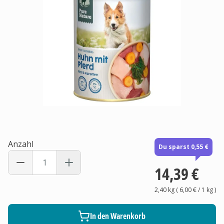
Anzahl
Du sparst 0,55 €
14,39 €
2,40 kg
(
6,00 €
/ 1
kg
)
In den Warenkorb