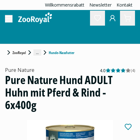
Willkommensrabatt
Newsletter
Kontakt
...
ZooRoyal
Hunde-Nassfutter
Pure Nature
4.0
(
4
)
Pure Nature Hund ADULT
Huhn mit Pferd & Rind -
6x400g