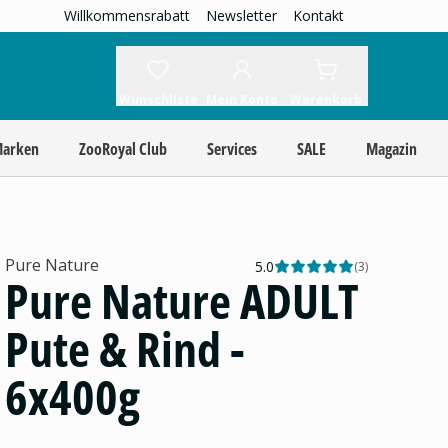
Willkommensrabatt
Newsletter
Kontakt
Wunschliste
Mein Konto
Warenkorb
Marken
ZooRoyal Club
Services
SALE
Magazin
Pure Nature
5.0
(
3
)
Pure Nature ADULT
Pute & Rind -
6x400g