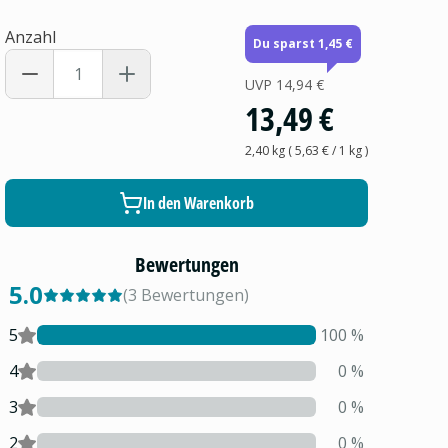
Anzahl
Du sparst 1,45 €
UVP
14,94 €
13,49 €
2,40 kg
(
5,63 €
/ 1
kg
)
In den Warenkorb
Bewertungen
5.0
(
3
Bewertungen
)
5
100
%
4
0
%
3
0
%
2
0
%