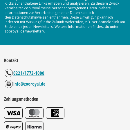
Klicks auf enthaltene Links erheben und analysieren. Zu diesem Zweck
verarbeitet ZooRoyal meine personenbezogenen Daten. Nähere
Informationen zur Verarbeitung meiner Daten kann ich
den Datenschutzhinweisen entnehmen. Diese Einwilligung kann ich
jederzeit mit Wirkung für die Zukunft widerrufen, z.B. per Abmeldelink am
Ende eines jeden Newsletters. Weitere Informationen findest du unter
zooroyal.de/newsletter/.
Kontakt
0221/1773-1000
info@zooroyal.de
Zahlungsmethoden