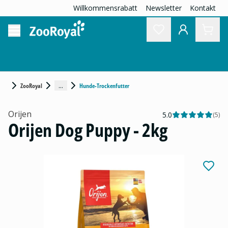
Willkommensrabatt
Newsletter
Kontakt
...
ZooRoyal
Hunde-Trockenfutter
Orijen
5.0
(
5
)
Orijen Dog Puppy - 2kg