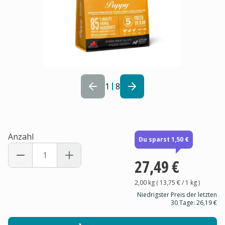
1
8
Anzahl
Du sparst 1,50 €
27,49 €
2,00 kg
(
13,75 €
/ 1
kg
)
Niedrigster Preis der letzten
30 Tage:
26,19 €