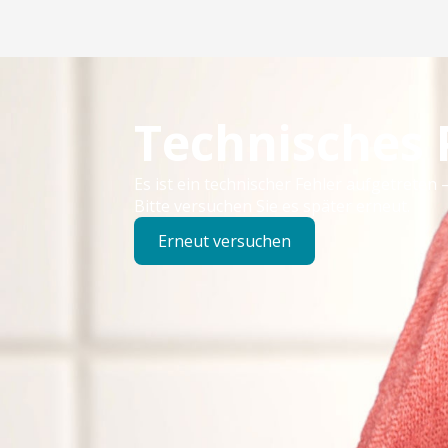
Technisches
Es ist ein technischer Fehler aufgetreten –
Bitte versuchen Sie es später erneut.
Erneut versuchen