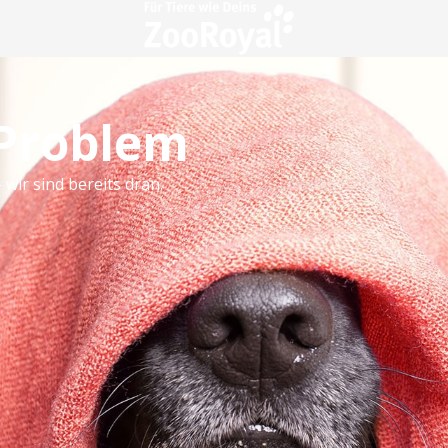
 Problem
 wir sind bereits dran.