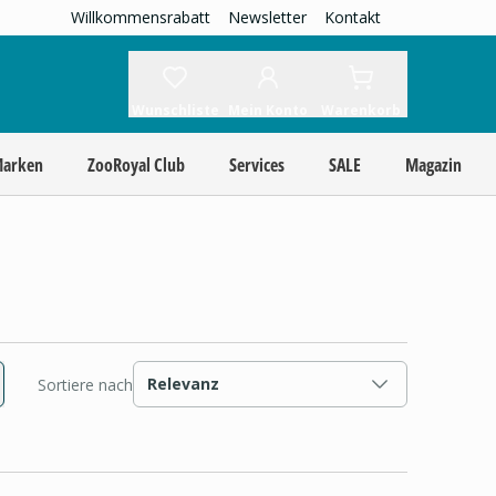
Willkommensrabatt
Newsletter
Kontakt
Wunschliste
Mein Konto
Warenkorb
Marken
ZooRoyal Club
Services
SALE
Magazin
Relevanz
Sortiere nach