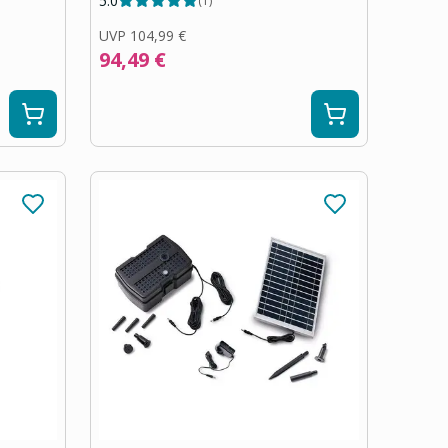
5.0
(
1
)
UVP
104,99 €
94,49 €