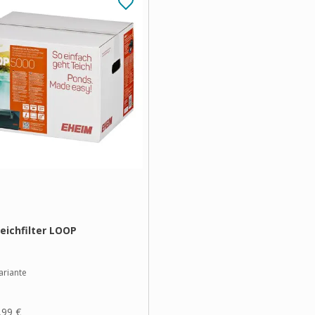
eichfilter LOOP
ariante
,99 €