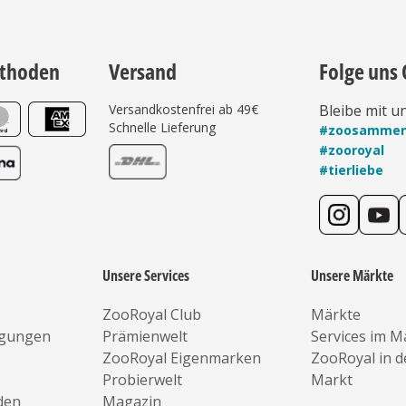
thoden
Versand
Folge uns 
Versandkostenfrei ab 49€
Bleibe mit u
Schnelle Lieferung
#zoosamme
#zooroyal
#tierliebe
Unsere Services
Unsere Märkte
ZooRoyal Club
Märkte
ngungen
Prämienwelt
Services im M
ZooRoyal Eigenmarken
ZooRoyal in 
Probierwelt
Markt
den
Magazin