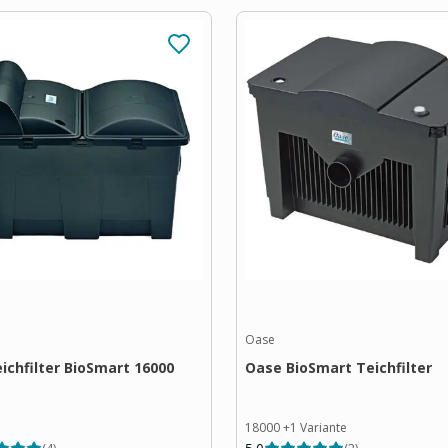
Oase
ichfilter BioSmart 16000
Oase BioSmart Teichfilter
18000
+
1
Variante