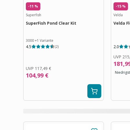
-11 %
-15 %
Superfish
Velda
SuperFish Pond Clear Kit
Velda F
3000
+
1
Variante
4.5
2.0
(
2
)
UVP
215
181,9
UVP
117,49 €
Niedrigst
104,99 €