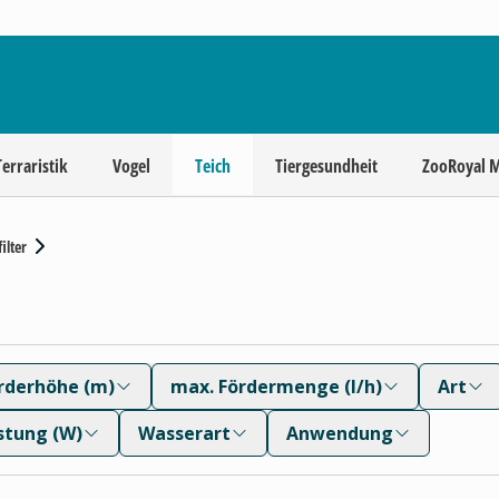
Terraristik
Vogel
Teich
Tiergesundheit
ZooRoyal 
ilter
rderhöhe (m)
max. Fördermenge (l/h)
Art
stung (W)
Wasserart
Anwendung