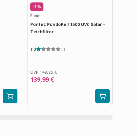
-7 %
Pontec
Pontec PondoRell 1500 UVC Solar –
Teichfilter
1.0
(
1
)
UVP
149,95 €
139,99 €