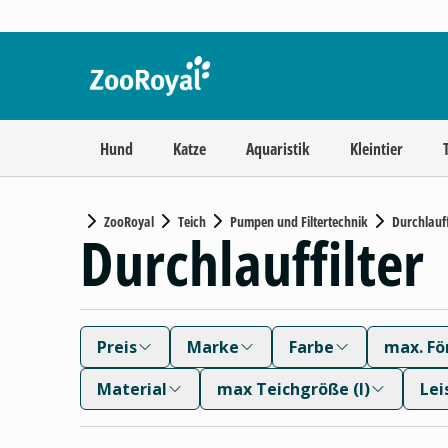
Hund
Katze
Aquaristik
Kleintier
ZooRoyal
Teich
Pumpen und Filtertechnik
Durchlauff
Durchlauffilter
Preis
Marke
Farbe
max. Fö
Material
max Teichgröße (l)
Lei