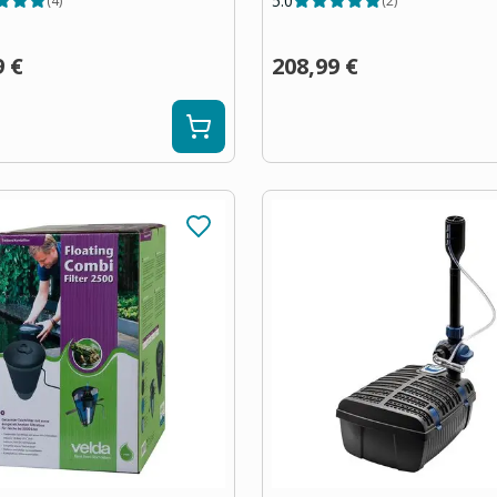
5.0
(
4
)
(
2
)
9 €
208,99 €