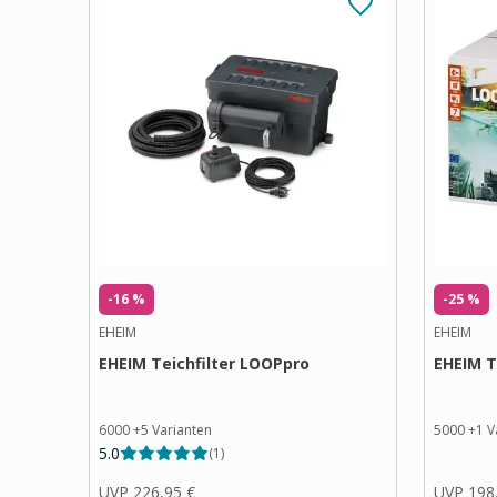
-16 %
-25 %
EHEIM
EHEIM
EHEIM Teichfilter LOOPpro
EHEIM T
6000
+
5
Varianten
5000
+
1
V
5.0
(
1
)
UVP
226,95 €
UVP
198