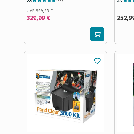
5.0
5.0
(
11
)
UVP
369,95 €
329,99 €
252,9