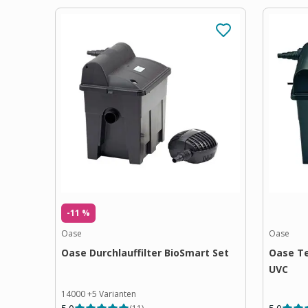
-11 %
Oase
Oase
Oase Durchlauffilter BioSmart Set
Oase Te
UVC
14000
+
5
Varianten