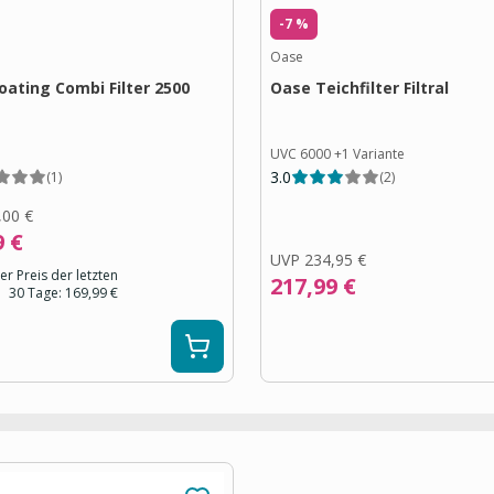
-7 %
Oase
loating Combi Filter 2500
Oase Teichfilter Filtral
UVC 6000
+
1
Variante
3.0
(
1
)
(
2
)
,00 €
9 €
UVP
234,95 €
er Preis der letzten
217,99 €
30 Tage:
169,99 €